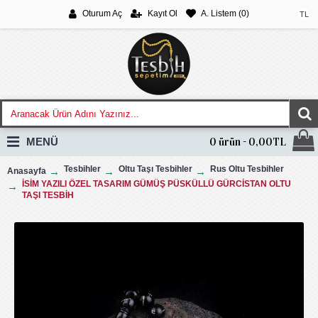
Oturum Aç
Kayıt Ol
A. Listem (
0
)
TL
MENÜ
0 ürün - 0,00TL
Tesbihler
Oltu Taşı Tesbihler
Rus Oltu Tesbihler
Anasayfa
İSİM YAZILI ÖZEL TASARIM GÜMÜŞ PÜSKÜLLÜ GÜRCİSTAN OLTU
TAŞI TESBİH